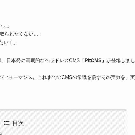
い…」
を取られたくない…」
たい！」
月、日本発の画期的なヘッドレスCMS
「PitCMS」
が登場しま
なパフォーマンス。これまでのCMSの常識を覆すその実力を、実
目次
S