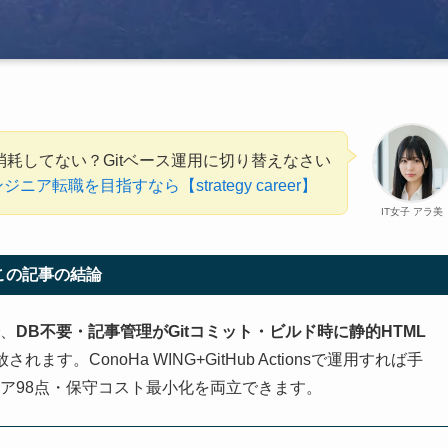
保守で消耗してない？Gitベース運用に切り替えなさい
ア転職を目指すなら【strategy career】
IT女子 アラ美
この記事の結論
で、
DB不要・記事管理がGitコミット・ビルド時に静的HTML
れます。ConoHa WING+GitHub Actionsで運用すれば手
eスコア98点・保守コスト最小化を両立できます。