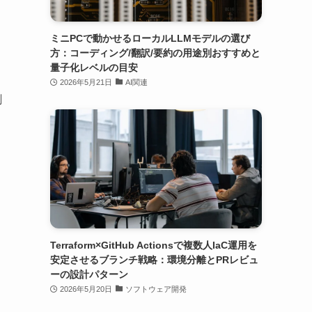
ミニPCで動かせるローカルLLMモデルの選び
方：コーディング/翻訳/要約の用途別おすすめと
量子化レベルの目安
2026年5月21日
AI関連
劇
Terraform×GitHub Actionsで複数人IaC運用を
安定させるブランチ戦略：環境分離とPRレビュ
ーの設計パターン
2026年5月20日
ソフトウェア開発