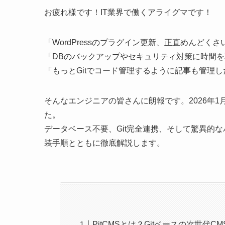
お疲れ様です！IT業界で働くアライグマです！
「WordPressのプラグイン更新、正直めんどくさ
「DBのバックアップやセキュリティ対策に時間
「もっとGitでコード管理するように記事も管理し
そんなエンジニアの皆さんに朗報です。2026年1
た。
データベース不要、Git完全連携、そして驚異的
装手順とともに徹底解説します。
PitCMSとは？Gitベースの次世代CM