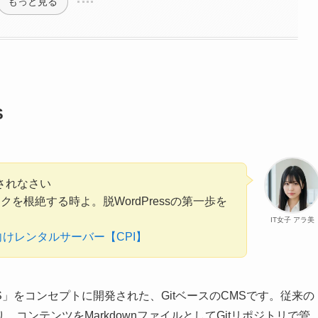
もっと見る
S
放されなさい
クを根絶する時よ。脱WordPressの第一歩を
IT女子 アラ美
向けレンタルサーバー【CPI】
S」をコンセプトに開発された、GitベースのCMSです。従来の
り、コンテンツをMarkdownファイルとしてGitリポジトリで管