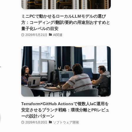
し
ミニPCで動かせるローカルLLMモデルの選び
方：コーディング/翻訳/要約の用途別おすすめと
量子化レベルの目安
2026年5月21日
AI関連
す
Terraform×GitHub Actionsで複数人IaC運用を
安定させるブランチ戦略：環境分離とPRレビュ
ーの設計パターン
2026年5月20日
ソフトウェア開発