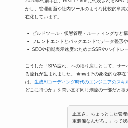
2020年代前半は、React・Vueに代表される
かし、管理画面や社内ツールのような比較的単純
在化しています。
ビルドツール・状態管理・ルーティングなど構
フロントエンドとバックエンドでデータ整形や
SEOや初期表示速度のためにSSRやハイドレ
こうした「SPA疲れ」への揺り戻しとして、サー
る流れが生まれました。htmxはその象徴的な存
は、
生成AIコーディング時代のエンジニアのスキ
どこに持つか」を問い直す同じ潮流の一部だと捉
正直さ、ちょっとした管理画
重装備なんだろ…」って我