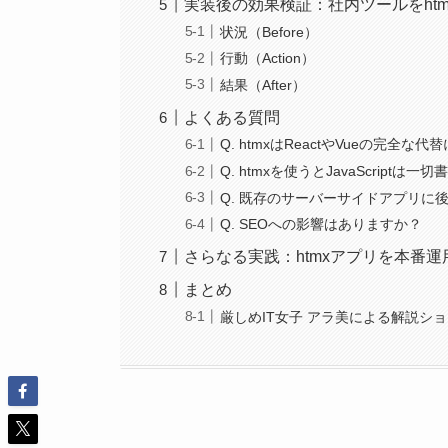
実装後の効果検証：社内ツールをht
状況（Before）
行動（Action）
結果（After）
よくある質問
Q. htmxはReactやVueの完全な
Q. htmxを使うとJavaScript
Q. 既存のサーバーサイドアプリに
Q. SEOへの影響はありますか？
さらなる実践：htmxアプリを本番
まとめ
厳しめIT女子 アラ美による解説シ