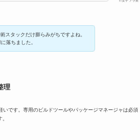
IT女子 アラ美
技術スタックだけ膨らみがちですよね。
腑に落ちました。
整理
と軽いです。専用のビルドツールやパッケージマネージャは必須
す。