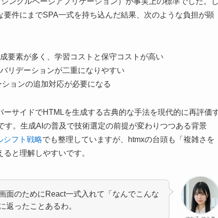
SPA（シングルページアプリケーション）が事実上の標準でした。
な要件にまでSPA一式を持ち込んだ結果、次のような負担が顕
成要素が多く、学習コストと保守コストが高い
バリデーションが二重になりやすい
ーションの追加対応が必要になる
バーサイドでHTMLを生成する古典的な手法を現代的に再評価
在です。生成AIの普及で技術選定の前提が変わりつつある背景
ルシフト戦略
でも整理していますが、htmxの台頭も「複雑さを
えると理解しやすいです。
面のためにReact一式入れて「なんでこんな
に返ったことあるわ。