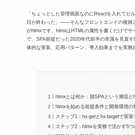
「ちょっとした管理画面なのにReactを入れて
日が終わった」——そんなフロントエンドの複雑
がhtmxです。htmxはHTMLの属性を書くだ
で、SPA前提だった2020年代前半の常識を見直
体的な実装、応用パターン、導入効果までを実務
htmxとは何か：脱SPAという潮流と
htmxを始める前提条件と開発環境の
ステップ1：hx-getとhx-target
ステップ2：htmxを実務で活かす5