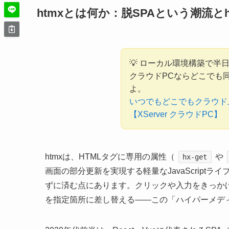
htmxとは何か：脱SPAという潮流と
💡 ローカル環境構築で半
クラウドPCならどこでも同
よ。
いつでもどこでもクラウド
【XServer クラウドPC】
htmxは、HTMLタグに専用の属性（
や
hx-get
画面の部分更新を実現する軽量なJavaScriptライ
ずに済む点にあります。クリックや入力をきっかけ
を指定箇所に差し替える——この「ハイパーメディ