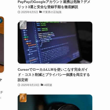
PayPayのGoogleアカウント連携は危険？デメ
リット3選と安全な登録手順を徹底解説
2025年6月5日
IT業界の豆知識
連
CursorでローカルLLMを使いこなす完全ガイ
ド・コスト削減とプライバシー保護を両立する
ャ
設定術
2025年9月19日
AI関連
チ
。