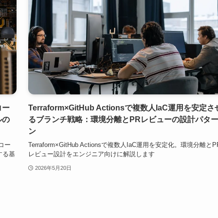
コー
Terraform×GitHub Actionsで複数人IaC運用を安定さ
ルの
るブランチ戦略：環境分離とPRレビューの設計パタ
ン
コー
Terraform×GitHub Actionsで複数人IaC運用を安定化。環境分離とP
する基
レビュー設計をエンジニア向けに解説します
2026年5月20日