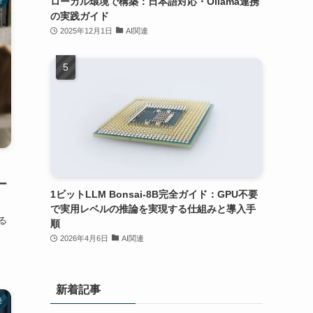
ローカル環境で構築：日本語対応・Ollama連携
の実践ガイド
2025年12月1日
AI関連
ー
1ビットLLM Bonsai-8B完全ガイド：GPU不要
で実用レベルの推論を実現する仕組みと導入手
る
順
2026年4月6日
AI関連
新着記事
発