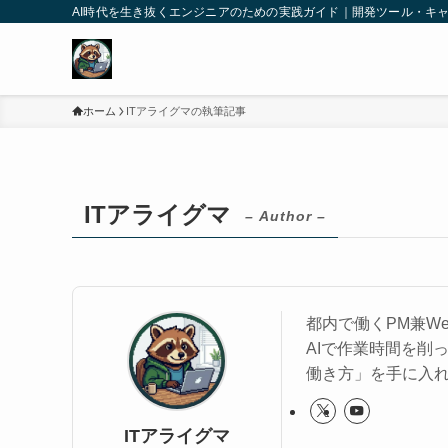
AI時代を生き抜くエンジニアのための実践ガイド｜開発ツール・キ
ホーム
ITアライグマの執筆記事
ITアライグマ
– Author –
都内で働くPM兼W
AIで作業時間を削
働き方」を手に入
ITアライグマ