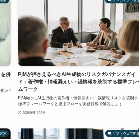
tsを併
PjMが押さえるべきAI生成物のリスクガバナンスガイ
ド：著作権・情報漏えい・誤情報を統制する標準フレ
ムワーク
自動化3パ
PjM向けにAI生成物の著作権・情報漏えい・誤情報リスクを統制す
標準フレームワークと運用フローを実務目線で解説します
2026年5月22日
I関連
ソフトウェア開