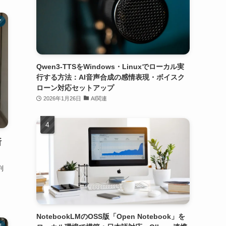
ア
Qwen3-TTSをWindows・Linuxでローカル実
行する方法：AI音声合成の感情表現・ボイスク
ローン対応セットアップ
2026年1月26日
AI関連
断
判
NotebookLMのOSS版「Open Notebook」を
理