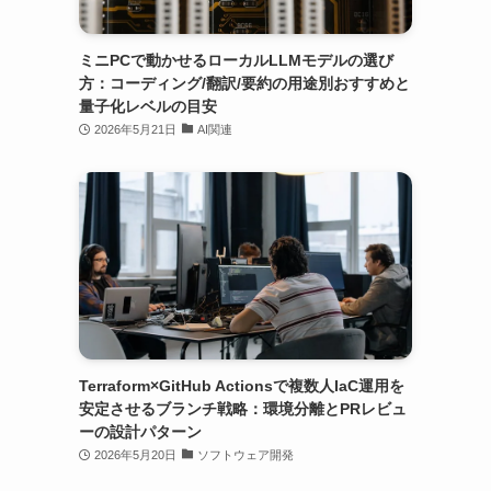
ミニPCで動かせるローカルLLMモデルの選び
方：コーディング/翻訳/要約の用途別おすすめと
量子化レベルの目安
2026年5月21日
AI関連
Terraform×GitHub Actionsで複数人IaC運用を
安定させるブランチ戦略：環境分離とPRレビュ
ーの設計パターン
2026年5月20日
ソフトウェア開発