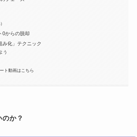
）
S）
ト0からの脱却
組み化」テクニック
よう
ョート動画はこちら
いのか？