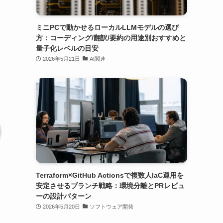
ミニPCで動かせるローカルLLMモデルの選び
方：コーディング/翻訳/要約の用途別おすすめと
量子化レベルの目安
2026年5月21日
AI関連
Terraform×GitHub Actionsで複数人IaC運用を
安定させるブランチ戦略：環境分離とPRレビュ
ーの設計パターン
2026年5月20日
ソフトウェア開発