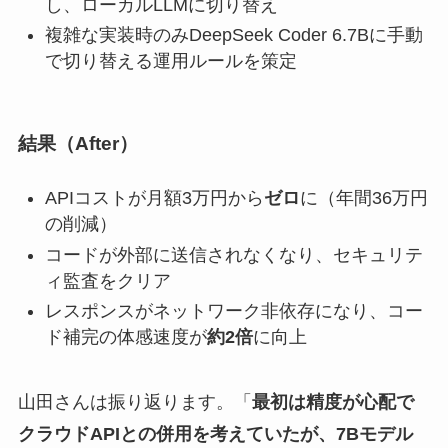
し、ローカルLLMに切り替え
複雑な実装時のみDeepSeek Coder 6.7Bに手動
で切り替える運用ルールを策定
結果（After）
APIコストが月額3万円から
ゼロ
に（年間36万円
の削減）
コードが外部に送信されなくなり、セキュリテ
ィ監査をクリア
レスポンスがネットワーク非依存になり、コー
ド補完の体感速度が
約2倍
に向上
山田さんは振り返ります。「
最初は精度が心配で
クラウドAPIとの併用を考えていたが、7Bモデル