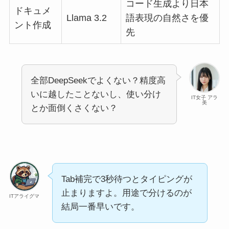
コード生成より日本
ドキュメ
Llama 3.2
語表現の自然さを優
ント作成
先
全部DeepSeekでよくない？精度高
いに越したことないし、使い分け
IT女子 アラ
美
とか面倒くさくない？
Tab補完で3秒待つとタイピングが
止まりますよ。用途で分けるのが
ITアライグマ
結局一番早いです。