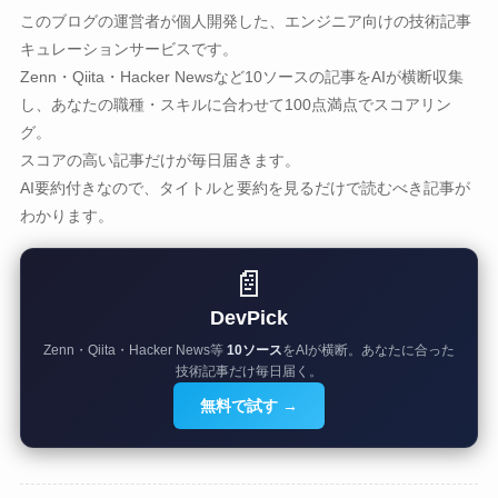
このブログの運営者が個人開発した、エンジニア向けの技術記事
キュレーションサービスです。
Zenn・Qiita・Hacker Newsなど10ソースの記事をAIが横断収集
し、あなたの職種・スキルに合わせて100点満点でスコアリン
グ。
スコアの高い記事だけが毎日届きます。
AI要約付きなので、タイトルと要約を見るだけで読むべき記事が
わかります。
📄
DevPick
Zenn・Qiita・Hacker News等
10ソース
をAIが横断。あなたに合った
技術記事だけ毎日届く。
無料で試す →