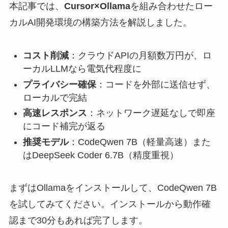
本記事では、
Cursor×Ollama
を組み合わせたロー
カルAI開発環境の構築方法を解説しました。
コスト削減
：クラウドAPIの月額数万円が、ロ
ーカルLLMなら電気代程度に
プライバシー確保
：コードを外部に送信せず、
ローカルで完結
高速レスポンス
：ネットワーク遅延なしで即座
にコード補完が返る
推奨モデル
：CodeQwen 7B（軽量高速）また
はDeepSeek Coder 6.7B（精度重視）
まずはOllamaをインストールして、CodeQwen 7B
を試してみてください。インストールから動作確
認まで30分もあれば完了します。