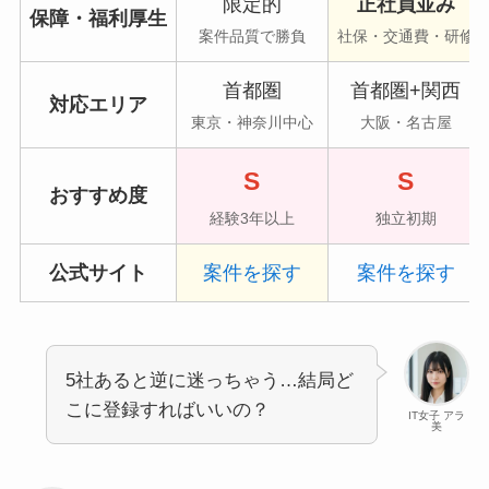
限定的
正社員並み
保障・福利厚生
案件品質で勝負
社保・交通費・研修
首都圏
首都圏+関西
対応エリア
東京・神奈川中心
大阪・名古屋
S
S
おすすめ度
経験3年以上
独立初期
公式サイト
案件を探す
案件を探す
5社あると逆に迷っちゃう…結局ど
こに登録すればいいの？
IT女子 アラ
美