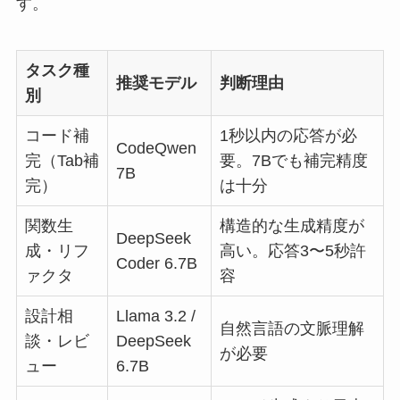
す。
タスク種
推奨モデル
判断理由
別
コード補
1秒以内の応答が必
CodeQwen
完（Tab補
要。7Bでも補完精度
7B
完）
は十分
関数生
構造的な生成精度が
DeepSeek
成・リフ
高い。応答3〜5秒許
Coder 6.7B
ァクタ
容
設計相
Llama 3.2 /
自然言語の文脈理解
談・レビ
DeepSeek
が必要
ュー
6.7B