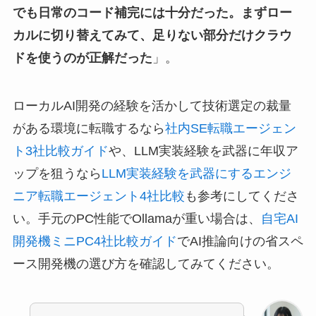
でも日常のコード補完には十分だった。まずロー
カルに切り替えてみて、足りない部分だけクラウ
ドを使うのが正解だった
」。
ローカルAI開発の経験を活かして技術選定の裁量
がある環境に転職するなら
社内SE転職エージェン
ト3社比較ガイド
や、LLM実装経験を武器に年収ア
ップを狙うなら
LLM実装経験を武器にするエンジ
ニア転職エージェント4社比較
も参考にしてくださ
い。手元のPC性能でOllamaが重い場合は、
自宅AI
開発機ミニPC4社比較ガイド
でAI推論向けの省スペ
ース開発機の選び方を確認してみてください。