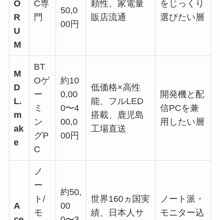
O
C専
頼性、家電量
をじっくり
50,0
R
門
販店流通
選びたい層
00円
U
M
BT
M
Oゲ
約10
D
低価格×高性
ー
0,00
開発機と配
L.
能、フルLED
ミ
0〜4
信PCを兼
m
搭載、鹿児島
ン
00,0
用したい層
ak
工場直送
グP
00円
e
C
ノ
ー
約50,
ト/
世界160ヵ国実
ノート派・
A
00
モ
績、日本人サ
モニター込
ce
0〜3