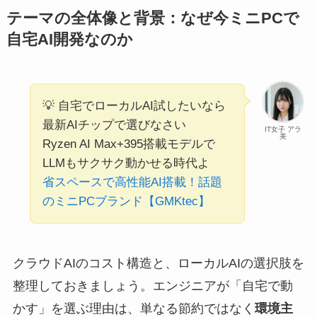
テーマの全体像と背景：なぜ今ミニPCで
自宅AI開発なのか
💡 自宅でローカルAI試したいなら
最新AIチップで選びなさい
IT女子 アラ
美
Ryzen AI Max+395搭載モデルで
LLMもサクサク動かせる時代よ
省スペースで高性能AI搭載！話題
のミニPCブランド【GMKtec】
クラウドAIのコスト構造と、ローカルAIの選択肢を
整理しておきましょう。エンジニアが「自宅で動
かす」を選ぶ理由は、単なる節約ではなく
環境主