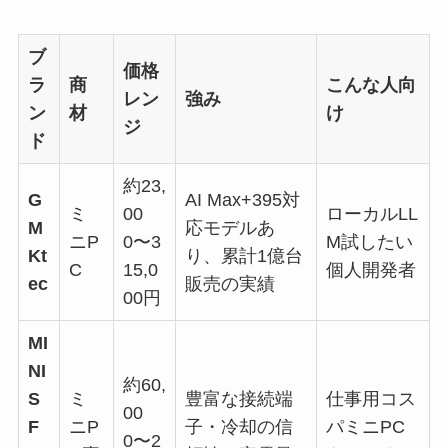
ブ
価格
ラ
商
こんな人向
レン
強み
ン
材
け
ジ
ド
約23,
G
AI Max+395対
ミ
00
ローカルLL
M
応モデルあ
ニP
0〜3
M試したい
Kt
り、累計1億台
C
15,0
個人開発者
ec
販売の実績
00円
MI
NI
約60,
S
ミ
豊富な接続端
仕事用コス
00
F
ニP
子・冷却の信
パミニPC
0〜2