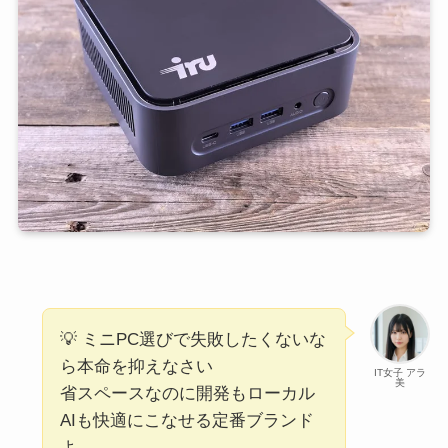
💡 ミニPC選びで失敗したくないな
ら本命を抑えなさい
IT女子 アラ
美
省スペースなのに開発もローカル
AIも快適にこなせる定番ブランド
よ