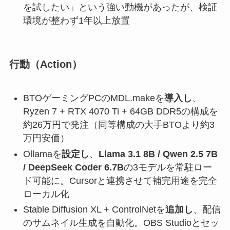
を試したい」という強い動機があったが、検証
環境が整わず1年以上放置
行動（Action）
BTOゲーミングPCのMDL.makeを
導入し
、
Ryzen 7 + RTX 4070 Ti + 64GB DDR5の構成を
約26万円で発注（同等構成の大手BTOより約3
万円安価）
Ollamaを
設定し
、
Llama 3.1 8B / Qwen 2.5 7B
/ DeepSeek Coder 6.7B
の3モデルを常駐ロー
ド可能に。Cursorと連携させて補完用途を完全
ローカル化
Stable Diffusion XL + ControlNetを
追加し
、配信
のサムネイル生成を自動化。OBS Studioとセッ