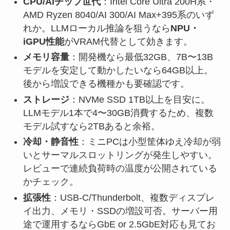
CPU/AIチップ世代
：Intel Core Ultra 200H系・
AMD Ryzen 8040/AI 300/AI Max+395系のいず
れか。LLMローカル推論を狙うなら
NPU・
iGPU性能
がVRAM代替として効きます。
メモリ容量
：開発機なら最低32GB、7B〜13B
モデルを安定して動かしたいなら64GB以上。
後から増設できる機種かも要確認です。
ストレージ
：NVMe SSD 1TB以上を目安に。
LLMモデル1本で4〜30GB消費するため、複数
モデル試すなら2TBあると余裕。
冷却・静音性
：ミニPCは小型筐体ゆえ冷却が弱
いとサーマルスロットリングが発生しやすい。
レビューで連続負荷時の温度が公開されている
かチェック。
拡張性
：USB-C/Thunderbolt、複数ディスプレ
イ出力、メモリ・SSDの増設可否。サーバー用
途で運用するならGbE or 2.5GbE対応も見てお