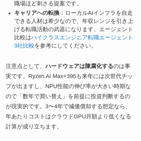
職場ほど刺さる提案です。
キャリアへの転換
：ローカルAIインフラを自走
できる人材は希少なので、年収レンジを引き上
げる転職活動の武器になります。エージェント
比較は
ハイクラスエンジニア転職エージェント
3社比較
を参考にしてください。
注意点として、
ハードウェアは陳腐化する
のは事
実です。Ryzen AI Max+395も来年には次世代チッ
プが出ますし、NPU性能の伸び率が大きい時期な
ので「数年で買い替え」を前提に投資判断するの
が現実的です。3〜4年で減価償却する想定なら、
年あたりコストはクラウドGPU月額より低くなる
計算が成り立ちます。