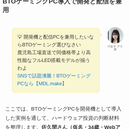
BTOゲーミングPC導入で開発と配信を兼
用
💡 開発機と配信PCを兼用したいな
らBTOゲーミング選びなさい
IT女子 アラ
美
鹿児島工場直送で同価格帯より高
性能なフルLED搭載モデルが揃う
わよ
SNSで話題沸騰！BTOゲーミング
PCなら【MDL.make】
ここでは、BTOゲーミングPCを開発機として導入
した実例を通して、ハードウェア投資の判断材料
を整理します。
佐久間さん（仮名・34歳・Webア