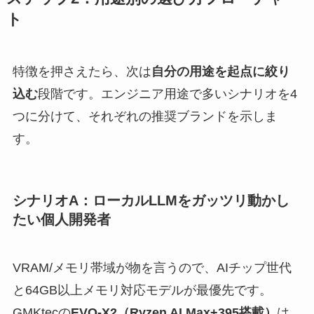
ト
特徴を押さえたら、次は
自分の用途を起点に絞り
込む
段階です。エンジニア用途で多いシナリオを4
つに分けて、それぞれの推奨ブランドを示しま
す。
シナリオA：ローカルLLMをガッツリ動かし
たい個人開発者
VRAM/メモリ帯域が物を言うので、AIチップ世代
と64GB以上メモリ対応モデルが最優先です。
GMKtecの
EVO-X2（Ryzen AI Max+395搭載）
は