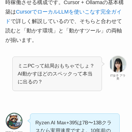
時稼働させる構成です。Cursor + Ollamaの基本構
築は
CursorでローカルLLMを使いこなす完全ガイ
ド
で詳しく解説しているので、そちらと合わせて
読むと「動かす環境」と「動かすツール」の両軸
が揃います。
ミニPCって結局おもちゃでしょ？
AI動かすほどのスペックって本当
IT女子 アラ
美
に出るの？
Ryzen AI Max+395は7B〜13Bクラ
スなら実用速度ですよ。10年前の