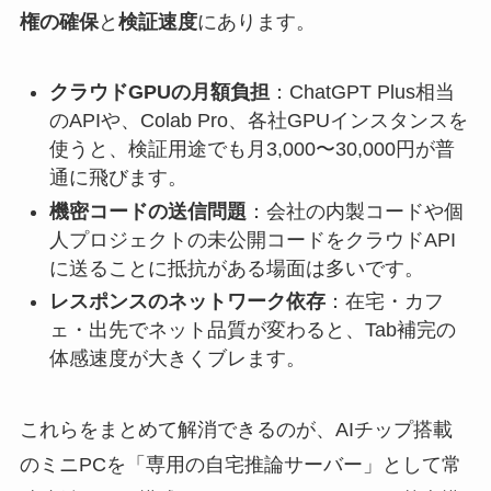
権の確保
と
検証速度
にあります。
クラウドGPUの月額負担
：ChatGPT Plus相当
のAPIや、Colab Pro、各社GPUインスタンスを
使うと、検証用途でも月3,000〜30,000円が普
通に飛びます。
機密コードの送信問題
：会社の内製コードや個
人プロジェクトの未公開コードをクラウドAPI
に送ることに抵抗がある場面は多いです。
レスポンスのネットワーク依存
：在宅・カフ
ェ・出先でネット品質が変わると、Tab補完の
体感速度が大きくブレます。
これらをまとめて解消できるのが、AIチップ搭載
のミニPCを「専用の自宅推論サーバー」として常