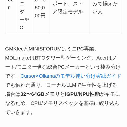
ニ
ポート、スト
みで揃えた
r
50,0
タ
ア限定モデル
い人
00円
ー/P
C
GMKtecとMINISFORUMはミニPC専業、
MDL.makeはBTOタワー型ゲーミング、Acerはノ
ート/モニター含む総合PCメーカーという棲み分け
です。
Cursor×Ollamaのモデル使い分け実践ガイド
でも触れた通り、ローカルLLMで生産性を上げる
場合は
32〜64GBメモリ
と
iGPU/NPU性能
がキモに
なるため、CPU/メモリスペックを基準に絞り込ん
でいきます。