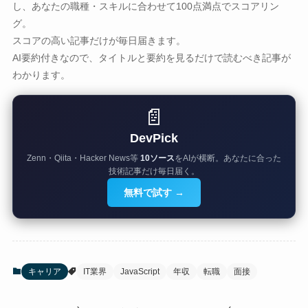
し、あなたの職種・スキルに合わせて100点満点でスコアリン
グ。
スコアの高い記事だけが毎日届きます。
AI要約付きなので、タイトルと要約を見るだけで読むべき記事が
わかります。
📄
DevPick
Zenn・Qiita・Hacker News等
10ソース
をAIが横断。あなたに合った
技術記事だけ毎日届く。
無料で試す →
キャリア
IT業界
JavaScript
年収
転職
面接