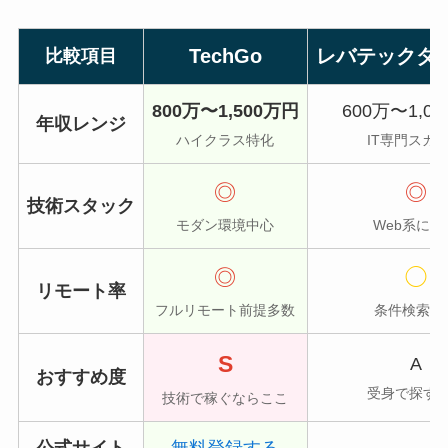
TechGo
レバテックダ
比較項目
800万〜1,500万円
600万〜1,0
年収レンジ
ハイクラス特化
IT専門スカ
◎
◎
技術スタック
モダン環境中心
Web系に強
◎
◯
リモート率
フルリモート前提多数
条件検索可
S
A
おすすめ度
受身で探す
技術で稼ぐならここ
公式サイト
無料登録する
-