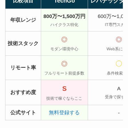
TechGo
レバテックダ
比較項目
800万〜1,500万円
600万〜1,0
年収レンジ
ハイクラス特化
IT専門スカ
◎
◎
技術スタック
モダン環境中心
Web系に強
◎
◯
リモート率
フルリモート前提多数
条件検索可
S
A
おすすめ度
受身で探す
技術で稼ぐならここ
公式サイト
無料登録する
-