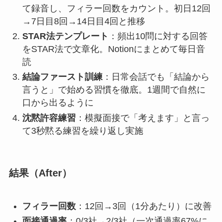
て録音し、フィラー回数をカウント。初日12回
→7日目8回→14日目4回と推移
STAR法テンプレート
：頻出10問に対する回答
をSTAR法で文章化。Notionにまとめて毎日音
読
結論ファースト訓練
：日常会話でも「結論から
言うと」で始める習慣を徹底。1週間で自然に
口から出るように
沈黙許容練習
：模擬面接で「考えます」と言っ
て3秒黙る練習を繰り返し実施
結果（After）
フィラー回数
：12回→3回（1分あたり）に改善
面接通過率
：0/3社→2/3社（一次通過率67%に