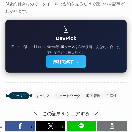
AI要約付きなので、タイトルと要約を見るだけで読むべき記事が
わかります。
📄
DevPick
Zenn・Qiita・Hacker News等
10ソース
をAIが横断。あなたに合った
技術記事だけ毎日届く。
無料で試す →
キャリア
キャリア
リモートワーク
時間管理
生産性
この記事をシェアする