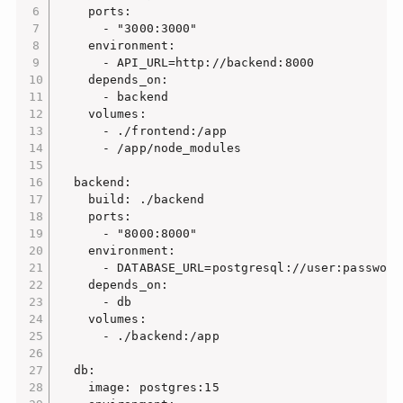
    ports:

      - "3000:3000"

    environment:

      - API_URL=http://backend:8000

    depends_on:

      - backend

    volumes:

      - ./frontend:/app

      - /app/node_modules

  backend:

    build: ./backend

    ports:

      - "8000:8000"

    environment:

      - DATABASE_URL=postgresql://user:password@
    depends_on:

      - db

    volumes:

      - ./backend:/app

  db:

    image: postgres:15
