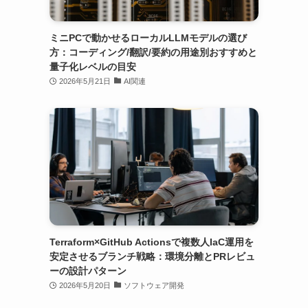
ミニPCで動かせるローカルLLMモデルの選び
方：コーディング/翻訳/要約の用途別おすすめと
量子化レベルの目安
2026年5月21日
AI関連
Terraform×GitHub Actionsで複数人IaC運用を
安定させるブランチ戦略：環境分離とPRレビュ
ーの設計パターン
2026年5月20日
ソフトウェア開発