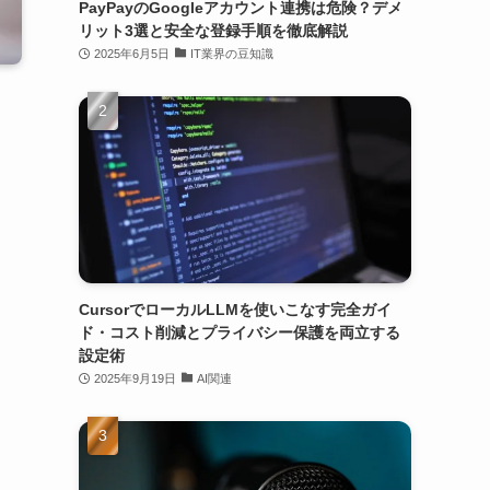
PayPayのGoogleアカウント連携は危険？デメ
リット3選と安全な登録手順を徹底解説
2025年6月5日
IT業界の豆知識
CursorでローカルLLMを使いこなす完全ガイ
ド・コスト削減とプライバシー保護を両立する
設定術
2025年9月19日
AI関連