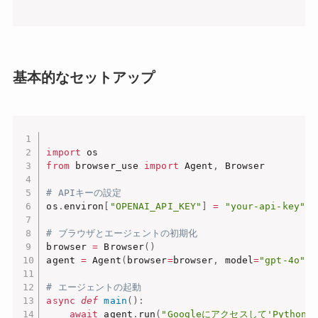
基本的なセットアップ
import
from
 browser_use 
import
 Agent
,
 Browser

# APIキーの設定
os
.
environ
[
"OPENAI_API_KEY"
]
=
"your-api-key"
# ブラウザとエージェントの初期化
browser 
=
 Browser
(
)
agent 
=
 Agent
(
browser
=
browser
,
 model
=
"gpt-4o"
)
# エージェントの起動
async
def
main
(
)
:
await
 agent
.
run
(
"Googleにアクセスして'Pytho