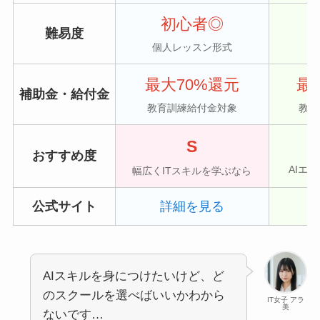
初心者◎
難易度
個人レッスン形式
コ
最大70%還元
最
補助金・給付金
教育訓練給付金対象
教育
S
おすすめ度
AIエ
幅広くITスキルを学ぶなら
公式サイト
詳細を見る
AIスキルを身につけたいけど、ど
のスクールを選べばいいかわから
IT女子 アラ
美
ないです…