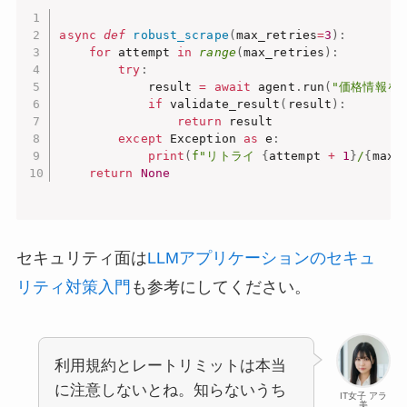
async
def
robust_scrape
(
max_retries
=
3
)
:
for
 attempt 
in
range
(
max_retries
)
:
try
:
            result 
=
await
 agent
.
run
(
"価格情報を
if
 validate_result
(
result
)
:
return
 result

except
 Exception 
as
 e
:
print
(
f"リトライ 
{
attempt 
+
1
}
/
{
max_
return
None
セキュリティ面は
LLMアプリケーションのセキュ
リティ対策入門
も参考にしてください。
利用規約とレートリミットは本当
に注意しないとね。知らないうち
IT女子 アラ
美