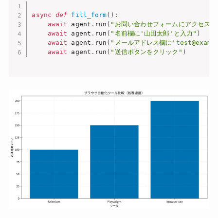
async
def
fill_form
(
)
:
await
 agent
.
run
(
"お問い合わせフォームにアクセス"
await
 agent
.
run
(
"名前欄に'山田太郎'と入力"
)
await
 agent
.
run
(
"メールアドレス欄に'test@exampl
await
 agent
.
run
(
"送信ボタンをクリック"
)