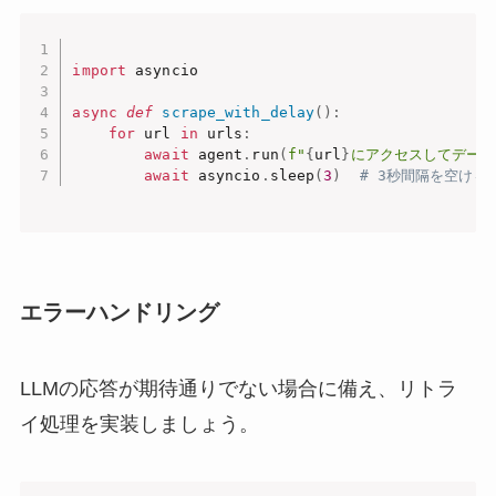
import
 asyncio

async
def
scrape_with_delay
(
)
:
for
 url 
in
 urls
:
await
 agent
.
run
(
f"
{
url
}
にアクセスしてデータ
await
 asyncio
.
sleep
(
3
)
# 3秒間隔を空ける
エラーハンドリング
LLMの応答が期待通りでない場合に備え、リトラ
イ処理を実装しましょう。