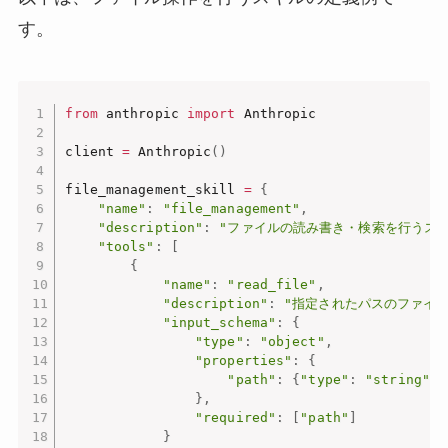
す。
from
 anthropic 
import
 Anthropic

client 
=
 Anthropic
(
)
file_management_skill 
=
{
"name"
:
"file_management"
,
"description"
:
"ファイルの読み書き・検索を行うス
"tools"
:
[
{
"name"
:
"read_file"
,
"description"
:
"指定されたパスのファイル
"input_schema"
:
{
"type"
:
"object"
,
"properties"
:
{
"path"
:
{
"type"
:
"string"
,
}
,
"required"
:
[
"path"
]
}