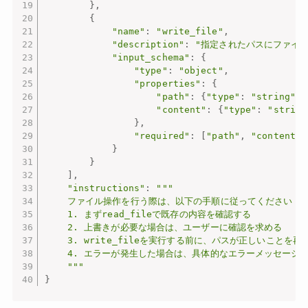
}
,
{
"name"
:
"write_file"
,
"description"
:
"指定されたパスにファイル
"input_schema"
:
{
"type"
:
"object"
,
"properties"
:
{
"path"
:
{
"type"
:
"string"
,
"content"
:
{
"type"
:
"string
}
,
"required"
:
[
"path"
,
"content"
]
}
}
]
,
"instructions"
:
"""

    ファイル操作を行う際は、以下の手順に従ってください：

    1. まずread_fileで既存の内容を確認する

    2. 上書きが必要な場合は、ユーザーに確認を求める

    3. write_fileを実行する前に、パスが正しいことを再
    4. エラーが発生した場合は、具体的なエラーメッセージを
    """
}