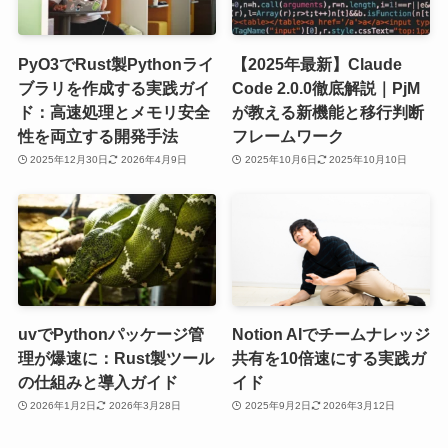
PyO3でRust製Pythonライ
【2025年最新】Claude
ブラリを作成する実践ガイ
Code 2.0.0徹底解説｜PjM
ド：高速処理とメモリ安全
が教える新機能と移行判断
性を両立する開発手法
フレームワーク
2025年12月30日
2026年4月9日
2025年10月6日
2025年10月10日
uvでPythonパッケージ管
Notion AIでチームナレッジ
理が爆速に：Rust製ツール
共有を10倍速にする実践ガ
の仕組みと導入ガイド
イド
2026年1月2日
2026年3月28日
2025年9月2日
2026年3月12日