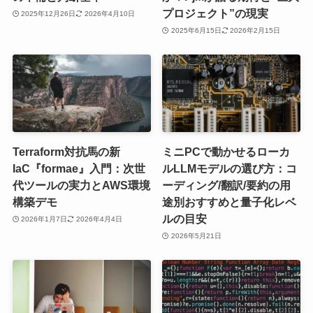
プロジェクト”の現実
2025年12月26日
2026年4月10日
2025年6月15日
2026年2月15日
Terraform対抗馬の新
ミニPCで動かせるローカ
IaC『formae』入門：次世
ルLLMモデルの選び方：コ
代ツールの実力とAWS環境
ーディング/翻訳/要約の用
構築デモ
途別おすすめと量子化レベ
ルの目安
2026年1月7日
2026年4月4日
2026年5月21日