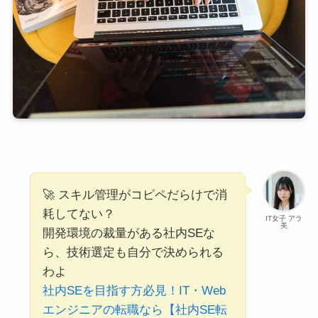
🚀 スキル管理がコピペだらけで消
耗してない？
IT女子 アラ
美
開発環境の裁量がある社内SEな
ら、技術選定も自分で決められる
わよ
社内SEを目指す方必見！IT・Web
エンジニアの転職なら【社内SE転