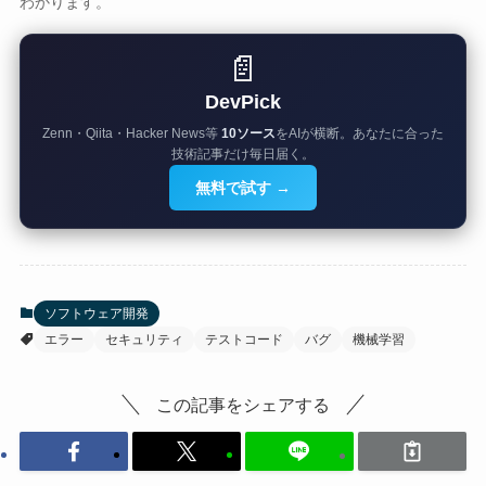
わかります。
📄
DevPick
Zenn・Qiita・Hacker News等
10ソース
をAIが横断。あなたに合った
技術記事だけ毎日届く。
無料で試す →
ソフトウェア開発
エラー
セキュリティ
テストコード
バグ
機械学習
この記事をシェアする