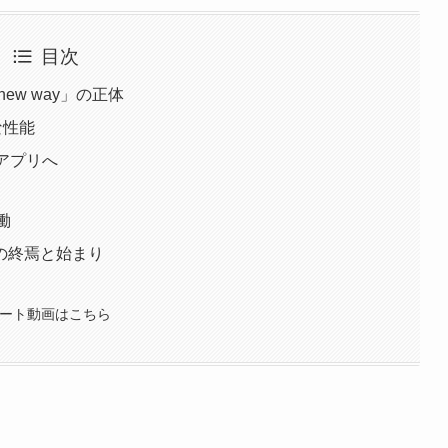
目次
he new way」の正体
な性能
らアプリへ
協働
の終焉と始まり
ョート動画はこちら