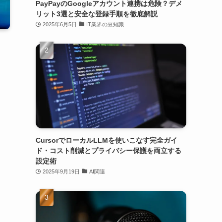
PayPayのGoogleアカウント連携は危険？デメ
リット3選と安全な登録手順を徹底解説
2025年6月5日
IT業界の豆知識
CursorでローカルLLMを使いこなす完全ガイ
ド・コスト削減とプライバシー保護を両立する
設定術
2025年9月19日
AI関連