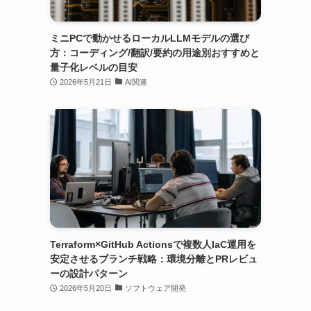
ミニPCで動かせるローカルLLMモデルの選び
方：コーディング/翻訳/要約の用途別おすすめと
量子化レベルの目安
2026年5月21日
AI関連
Terraform×GitHub Actionsで複数人IaC運用を
安定させるブランチ戦略：環境分離とPRレビュ
ーの設計パターン
2026年5月20日
ソフトウェア開発