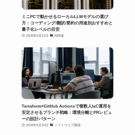
ミニPCで動かせるローカルLLMモデルの選び
方：コーディング/翻訳/要約の用途別おすすめと
量子化レベルの目安
2026年5月21日
AI関連
Terraform×GitHub Actionsで複数人IaC運用を
安定させるブランチ戦略：環境分離とPRレビュ
ーの設計パターン
2026年5月20日
ソフトウェア開発
い