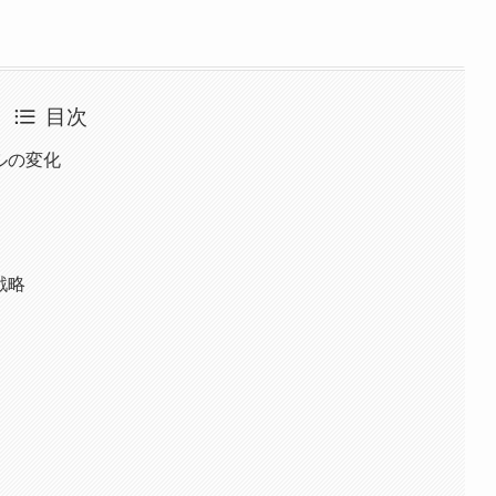
目次
ルの変化
戦略