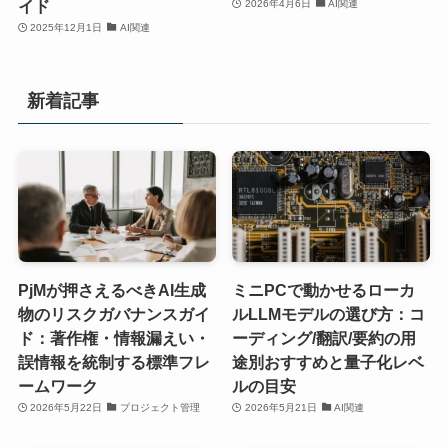
イド
2026年4月6日
AI関連
2025年12月1日
AI関連
新着記事
PjMが押さえるべきAI生成
ミニPCで動かせるローカ
物のリスクガバナンスガイ
ルLLMモデルの選び方：コ
ド：著作権・情報漏えい・
ーディング/翻訳/要約の用
誤情報を統制する標準フレ
途別おすすめと量子化レベ
ームワーク
ルの目安
2026年5月22日
プロジェクト管理
2026年5月21日
AI関連