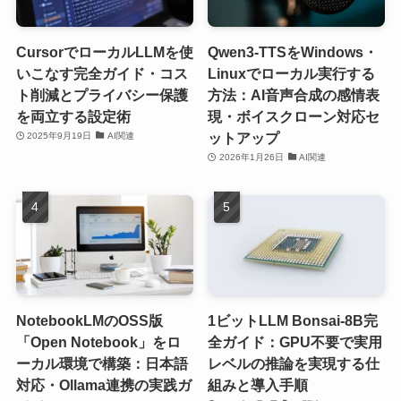
CursorでローカルLLMを使
Qwen3-TTSをWindows・
いこなす完全ガイド・コス
Linuxでローカル実行する
ト削減とプライバシー保護
方法：AI音声合成の感情表
を両立する設定術
現・ボイスクローン対応セ
ットアップ
2025年9月19日
AI関連
2026年1月26日
AI関連
NotebookLMのOSS版
1ビットLLM Bonsai-8B完
「Open Notebook」をロ
全ガイド：GPU不要で実用
ーカル環境で構築：日本語
レベルの推論を実現する仕
対応・Ollama連携の実践ガ
組みと導入手順