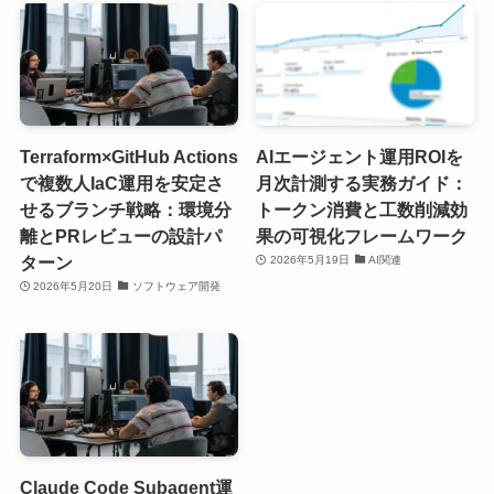
Terraform×GitHub Actions
AIエージェント運用ROIを
で複数人IaC運用を安定さ
月次計測する実務ガイド：
せるブランチ戦略：環境分
トークン消費と工数削減効
離とPRレビューの設計パ
果の可視化フレームワーク
ターン
2026年5月19日
AI関連
2026年5月20日
ソフトウェア開発
Claude Code Subagent運