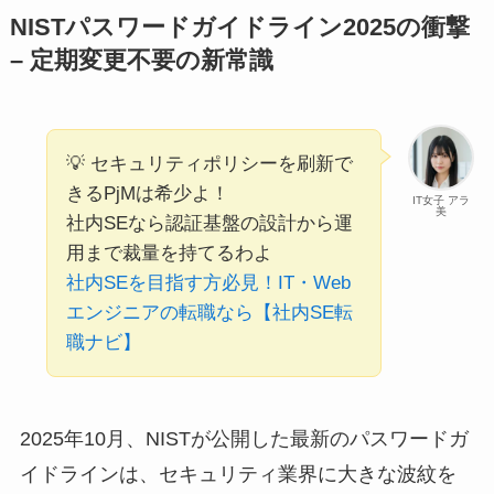
NISTパスワードガイドライン2025の衝撃
– 定期変更不要の新常識
💡 セキュリティポリシーを刷新で
きるPjMは希少よ！
IT女子 アラ
美
社内SEなら認証基盤の設計から運
用まで裁量を持てるわよ
社内SEを目指す方必見！IT・Web
エンジニアの転職なら【社内SE転
職ナビ】
2025年10月、NISTが公開した最新のパスワードガ
イドラインは、セキュリティ業界に大きな波紋を