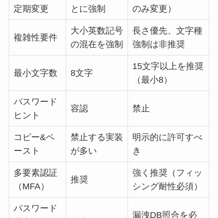
定期変更
とに強制
のみ変更）
大小英数記号
長さ優先、文字種
複雑性要件
の混在を強制
強制は非推奨
15文字以上を推奨
最小文字数
8文字
（最小8）
パスワード
容認
禁止
ヒント
コピー&ペ
禁止する実装
明示的に許可すべ
ースト
が多い
き
多要素認証
強く推奨（フィッ
推奨
（MFA）
シング耐性必須）
パスワード
漏洩DB照合を必