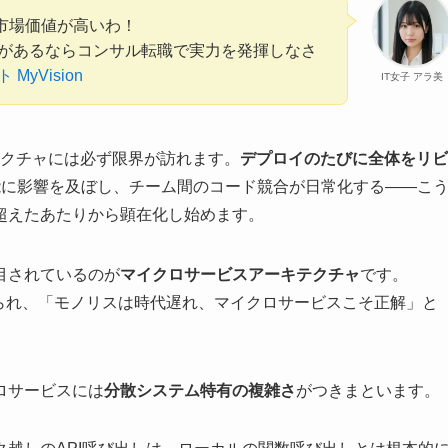
は市場価値が高いわ！
があるならコンサル転職で実力を発揮しなさ
yVision
IT女子 アラ美
テクチャには必ず限界が訪れます。
デプロイのたびに全体をリビ
能に影響を及ぼし、チーム間のコード競合が日常化する——こ
超えたあたりから顕在化し始めます。
目されているのが
マイクロサービスアーキテクチャ
です。
取り上げられ、「モノリスは時代遅れ、マイクロサービスこそ正解」と
ロサービスには
分散システム特有の複雑さ
がつきまといます。