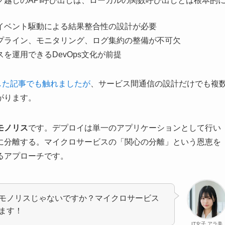
ーク越しのAPI呼び出しは、ローカルの関数呼び出しとは根本的
やイベント駆動による結果整合性の設計が必要
イプライン、モニタリング、ログ集約の整備が不可欠
スを運用できるDevOps文化が前提
比較した記事でも触れましたが
、サービス間通信の設計だけでも複
がります。
モノリス
です。デプロイは単一のアプリケーションとして行い
に分離する。マイクロサービスの「関心の分離」という恩恵を
るアプローチです。
モノリスじゃないですか？マイクロサービス
ます！
IT女子 アラ美