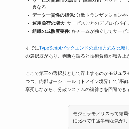
サービス間通信の設計と障害対応
: ネットワ
異なる
データ一貫性の担保
: 分散トランザクション
運用負荷の増大
: サービスごとのデプロイパ
組織の成熟度要件
: 各チームが独立してサービ
すでに
TypeScriptバックエンドの通信方式を
の選択肢があり、判断を誤ると技術負債が積み上
ここで第三の選択肢として浮上するのが
モジュラ
つつ、内部はモジュール（ドメイン境界）で明確
享受しながら、分散システムの複雑さを回避でき
モジュラモノリスって結局
に比べて中途半端な気がし