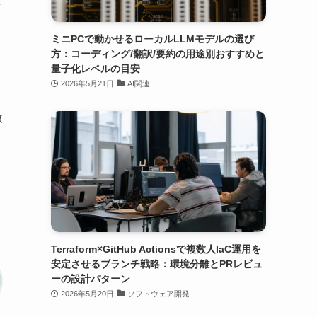
に
ミニPCで動かせるローカルLLMモデルの選び
方：コーディング/翻訳/要約の用途別おすすめと
量子化レベルの目安
2026年5月21日
AI関連
数
Terraform×GitHub Actionsで複数人IaC運用を
安定させるブランチ戦略：環境分離とPRレビュ
ーの設計パターン
2026年5月20日
ソフトウェア開発