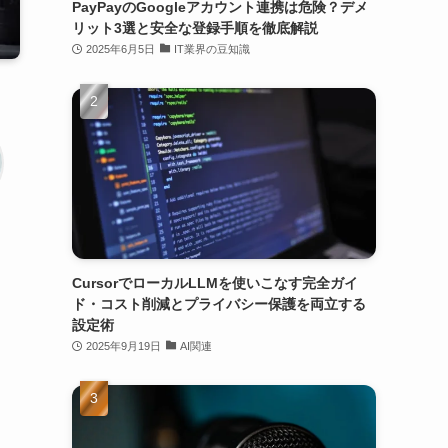
PayPayのGoogleアカウント連携は危険？デメ
リット3選と安全な登録手順を徹底解説
2025年6月5日
IT業界の豆知識
CursorでローカルLLMを使いこなす完全ガイ
ド・コスト削減とプライバシー保護を両立する
設定術
2025年9月19日
AI関連