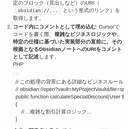
定のブロック（見出しなど）のURI（
という形式のリンク）を
obsidian://...
取得します。
コード内にコメントとして埋め込む
: Cursorで
コードを書く際、
複雑なビジネスロジックや、
特定の仕様に基づいた実装部分の直前に、その
根拠となるObsidianノートへのURIをコメント
として記述
します。
PHP
// この処理の背景にある詳細なビジネスルール
// obsidian://open?vault=MyProjectVault&file=spe
public
function
calculateSpecialDiscount
(
User 
$u
{

// ...複雑な割引計算ロジック...