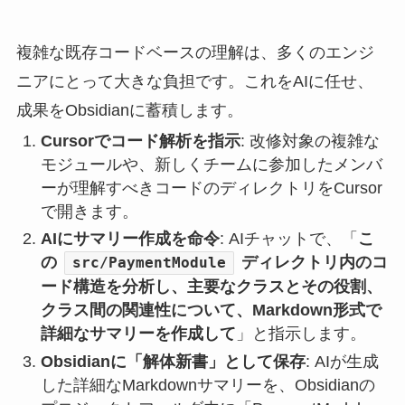
複雑な既存コードベースの理解は、多くのエンジ
ニアにとって大きな負担です。これをAIに任せ、
成果をObsidianに蓄積します。
Cursorでコード解析を指示
: 改修対象の複雑な
モジュールや、新しくチームに参加したメンバ
ーが理解すべきコードのディレクトリをCursor
で開きます。
AIにサマリー作成を命令
: AIチャットで、「
こ
の
ディレクトリ内のコ
src/PaymentModule
ード構造を分析し、主要なクラスとその役割、
クラス間の関連性について、Markdown形式で
詳細なサマリーを作成して
」と指示します。
Obsidianに「解体新書」として保存
: AIが生成
した詳細なMarkdownサマリーを、Obsidianの