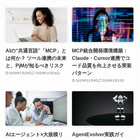
AIの“共通言語”「MCP」と
MCP統合開発環境構築：
は何か？ ツール連携の未来
Claude・Cursor連携でコ
と、PjMが知るべきリスク
ード品質を向上させる実装
パターン
2025年7月25日
2025年10月26日
2025年11月9日
2026年2月15日
AIエージェント×大規模リ
AgentEvolver実践ガイ