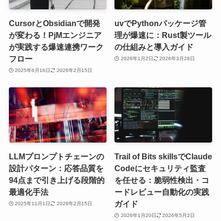
CursorとObsidianで開発
uvでPythonパッケージ管
が変わる！PjMエンジニア
理が爆速に：Rust製ツール
が実践する爆速連携ワーク
の仕組みと導入ガイド
フロー
2026年1月2日
2026年3月28日
2025年6月16日
2026年2月15日
LLMプロンプトチェーンの
Trail of Bits skillsでClaude
設計パターン：応答品質を
Codeにセキュリティ監査
94点まで引き上げる段階的
を任せる：脆弱性検出・コ
最適化手法
ードレビュー自動化の実践
ガイド
2025年11月1日
2026年2月15日
2026年1月20日
2026年5月2日