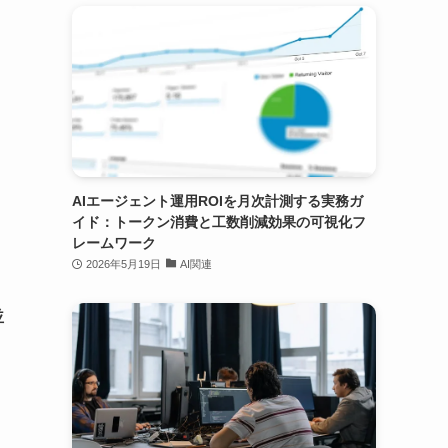
ま
AIエージェント運用ROIを月次計測する実務ガ
イド：トークン消費と工数削減効果の可視化フ
レームワーク
2026年5月19日
AI関連
並