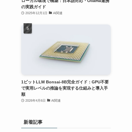
ローカル環境で構築：日本語対応・Ollama連携
の実践ガイド
、
2025年12月1日
AI関連
し
1ビットLLM Bonsai-8B完全ガイド：GPU不要
で実用レベルの推論を実現する仕組みと導入手
順
2026年4月6日
AI関連
新着記事