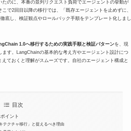
いたのに、本番の並列リクエスト負荷でエージェントの挙動が
そこで2回目以降の移行では、「既存エージェントを止めずに
」ことを徹底し、検証観点やロールバック手順をテンプレート化しま
gChain 1.0へ移行するための実践手順と検証パターン
を、現
す。LangChainの基本的な考え方やエージェント設計につ
踏まえておくと理解がスムーズです。自社のエージェント構成と
目次
ずくポイント
キテクチャ移行」と捉えるべき理由