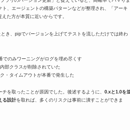
なるライブラリのバージョン更新」と捉えていると、高確率でハマり
クト、エージェントの構築パターンなどが整理され、「アーキ
たと捉えた方が本質に近いからです。
系に上げたとき、pipでバージョンを上げてテストを流しただけでは終わ
本番でのみワーニングがログを埋め尽くす
内部クラスが削除されていた
ク・タイムアウトが本番で発生した
ーチを取ったことが原因でした。後述するように、
0.xと1.0を
える設計
を取れば、多くのリスクは事前に潰すことができま