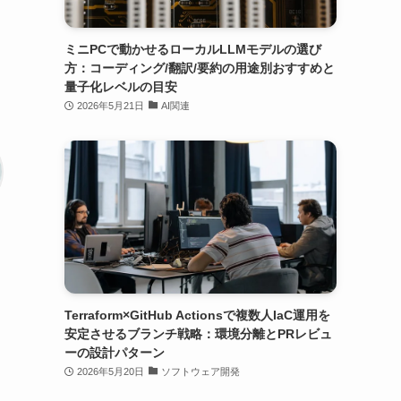
ミニPCで動かせるローカルLLMモデルの選び
方：コーディング/翻訳/要約の用途別おすすめと
量子化レベルの目安
2026年5月21日
AI関連
Terraform×GitHub Actionsで複数人IaC運用を
安定させるブランチ戦略：環境分離とPRレビュ
ーの設計パターン
2026年5月20日
ソフトウェア開発