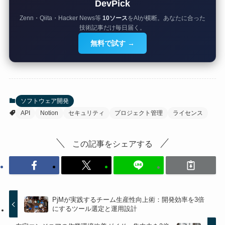
DevPick
Zenn・Qiita・Hacker News等
10ソース
をAIが横断。あなたに合った
技術記事だけ毎日届く。
無料で試す →
ソフトウェア開発
API
Notion
セキュリティ
プロジェクト管理
ライセンス
この記事をシェアする
PjMが実践するチーム生産性向上術：開発効率を3倍
にするツール選定と運用設計