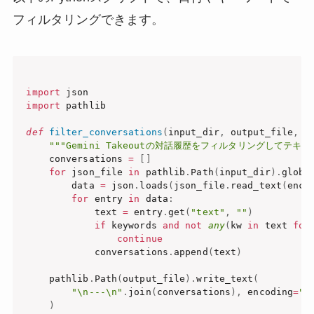
フィルタリングできます。
import
import
 pathlib

def
filter_conversations
(
input_dir
,
 output_file
,
 k
"""Gemini Takeoutの対話履歴をフィルタリングしてテキス
    conversations 
=
[
]
for
 json_file 
in
 pathlib
.
Path
(
input_dir
)
.
glob
(
        data 
=
 json
.
loads
(
json_file
.
read_text
(
enco
for
 entry 
in
 data
:
            text 
=
 entry
.
get
(
"text"
,
""
)
if
 keywords 
and
not
any
(
kw 
in
 text 
for
continue
            conversations
.
append
(
text
)
    pathlib
.
Path
(
output_file
)
.
write_text
(
"\n---\n"
.
join
(
conversations
)
,
 encoding
=
"u
)