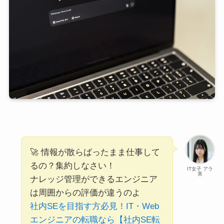
🚀 情報が散らばったまま仕事して
るの？集約しなさい！
IT女子 アラ
美
ナレッジ管理ができるエンジニア
は周囲からの評価が違うのよ
社内SEを目指す方必見！IT・Web
エンジニアの転職なら【社内SE転