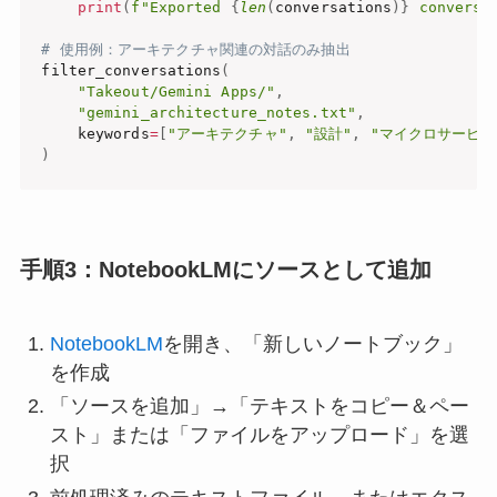
print
(
f"Exported 
{
len
(
conversations
)
}
 conversa
# 使用例：アーキテクチャ関連の対話のみ抽出
filter_conversations
(
"Takeout/Gemini Apps/"
,
"gemini_architecture_notes.txt"
,
    keywords
=
[
"アーキテクチャ"
,
"設計"
,
"マイクロサービス
)
手順3：NotebookLMにソースとして追加
NotebookLM
を開き、「新しいノートブック」
を作成
「ソースを追加」→「テキストをコピー＆ペー
スト」または「ファイルをアップロード」を選
択