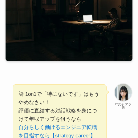
🚀 1on1で「特にないです」はもう
やめなさい！
IT女子 アラ
美
評価に直結する対話戦略を身につ
けて年収アップを狙うなら
自分らしく働けるエンジニア転職
を目指すなら【strategy career】