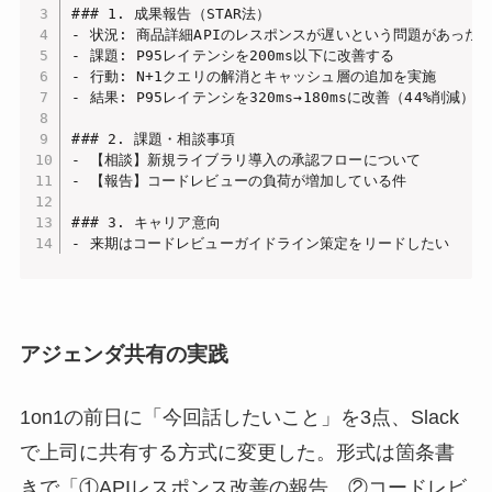
### 1. 成果報告（STAR法）

- 状況: 商品詳細APIのレスポンスが遅いという問題があった

- 課題: P95レイテンシを200ms以下に改善する

- 行動: N+1クエリの解消とキャッシュ層の追加を実施

- 結果: P95レイテンシを320ms→180msに改善（44%削減）

### 2. 課題・相談事項

- 【相談】新規ライブラリ導入の承認フローについて

- 【報告】コードレビューの負荷が増加している件

### 3. キャリア意向

- 来期はコードレビューガイドライン策定をリードしたい
アジェンダ共有の実践
1on1の前日に「今回話したいこと」を3点、Slack
で上司に共有する方式に変更した。形式は箇条書
きで「①APIレスポンス改善の報告、②コードレビ