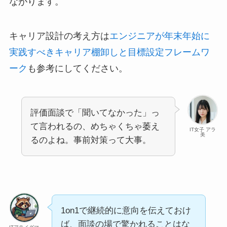
ながります。
キャリア設計の考え方は
エンジニアが年末年始に
実践すべきキャリア棚卸しと目標設定フレームワ
ーク
も参考にしてください。
評価面談で「聞いてなかった」っ
て言われるの、めちゃくちゃ萎え
IT女子 アラ
美
るのよね。事前対策って大事。
1on1で継続的に意向を伝えておけ
ば、面談の場で驚かれることはな