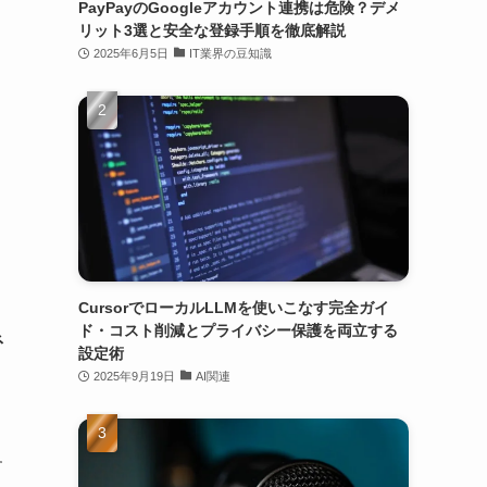
PayPayのGoogleアカウント連携は危険？デメ
リット3選と安全な登録手順を徹底解説
2025年6月5日
IT業界の豆知識
CursorでローカルLLMを使いこなす完全ガイ
ド・コスト削減とプライバシー保護を両立する
ネ
設定術
2025年9月19日
AI関連
す