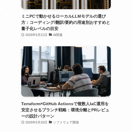
テ
ミニPCで動かせるローカルLLMモデルの選び
方：コーディング/翻訳/要約の用途別おすすめと
量子化レベルの目安
2026年5月21日
AI関連
Terraform×GitHub Actionsで複数人IaC運用を
安定させるブランチ戦略：環境分離とPRレビュ
ーの設計パターン
2026年5月20日
ソフトウェア開発