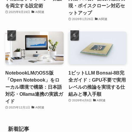
を両立する設定術
現・ボイスクローン対応セ
ットアップ
2025年9月19日
AI関連
2026年1月26日
AI関連
NotebookLMのOSS版
1ビットLLM Bonsai-8B完
「Open Notebook」をロ
全ガイド：GPU不要で実用
ーカル環境で構築：日本語
レベルの推論を実現する仕
対応・Ollama連携の実践ガ
組みと導入手順
イド
2026年4月6日
AI関連
2025年12月1日
AI関連
新着記事