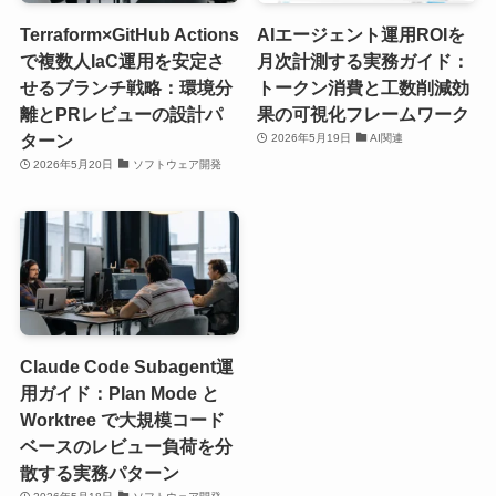
Terraform×GitHub Actions
AIエージェント運用ROIを
で複数人IaC運用を安定さ
月次計測する実務ガイド：
せるブランチ戦略：環境分
トークン消費と工数削減効
離とPRレビューの設計パ
果の可視化フレームワーク
ターン
2026年5月19日
AI関連
2026年5月20日
ソフトウェア開発
Claude Code Subagent運
用ガイド：Plan Mode と
Worktree で大規模コード
ベースのレビュー負荷を分
散する実務パターン