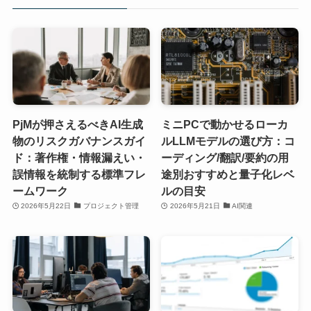
PjMが押さえるべきAI生成
ミニPCで動かせるローカ
物のリスクガバナンスガイ
ルLLMモデルの選び方：コ
ド：著作権・情報漏えい・
ーディング/翻訳/要約の用
誤情報を統制する標準フレ
途別おすすめと量子化レベ
ームワーク
ルの目安
2026年5月22日
プロジェクト管理
2026年5月21日
AI関連