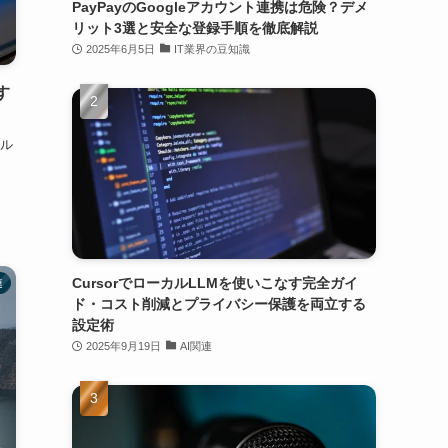
PayPayのGoogleアカウント連携は危険？デメ
リット3選と安全な登録手順を徹底解説
2025年6月5日
IT業界の豆知識
す
ル
CursorでローカルLLMを使いこなす完全ガイ
連
ド・コスト削減とプライバシー保護を両立する
設定術
2025年9月19日
AI関連