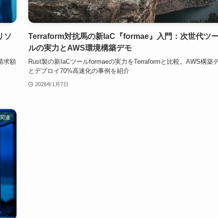
リソ
Terraform対抗馬の新IaC『formae』入門：次世代ツ
ルの実力とAWS環境構築デモ
で請求額
Rust製の新IaCツールformaeの実力をTerraformと比較。AWS構築
とデプロイ70%高速化の事例を紹介
2026年1月7日
I関連