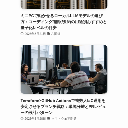
ミニPCで動かせるローカルLLMモデルの選び
方：コーディング/翻訳/要約の用途別おすすめと
量子化レベルの目安
2026年5月21日
AI関連
Terraform×GitHub Actionsで複数人IaC運用を
安定させるブランチ戦略：環境分離とPRレビュ
ーの設計パターン
2026年5月20日
ソフトウェア開発