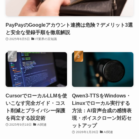
PayPayのGoogleアカウント連携は危険？デメリット3選
と安全な登録手順を徹底解説
2025年6月5日
IT業界の豆知識
CursorでローカルLLMを使
Qwen3-TTSをWindows・
いこなす完全ガイド・コス
Linuxでローカル実行する
ト削減とプライバシー保護
方法：AI音声合成の感情表
を両立する設定術
現・ボイスクローン対応セ
ットアップ
2025年9月19日
AI関連
2026年1月26日
AI関連