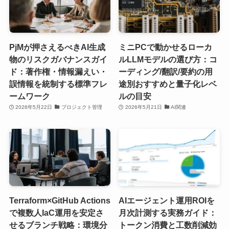
PjMが押さえるべきAI生成
ミニPCで動かせるローカ
物のリスクガバナンスガイ
ルLLMモデルの選び方：コ
ド：著作権・情報漏えい・
ーディング/翻訳/要約の用
誤情報を統制する標準フレ
途別おすすめと量子化レベ
ームワーク
ルの目安
2026年5月22日
プロジェクト管理
2026年5月21日
AI関連
Terraform×GitHub Actions
AIエージェント運用ROIを
で複数人IaC運用を安定さ
月次計測する実務ガイド：
せるブランチ戦略：環境分
トークン消費と工数削減効