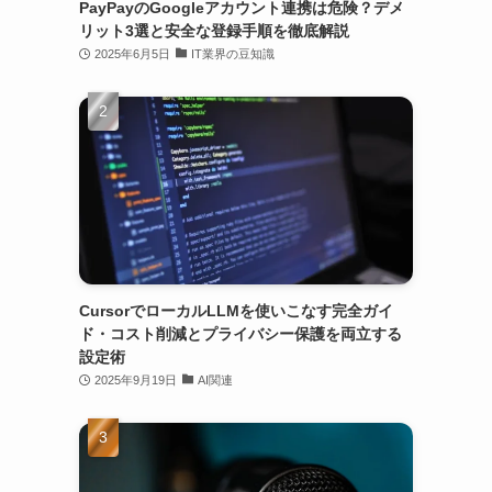
PayPayのGoogleアカウント連携は危険？デメ
リット3選と安全な登録手順を徹底解説
2025年6月5日
IT業界の豆知識
CursorでローカルLLMを使いこなす完全ガイ
ド・コスト削減とプライバシー保護を両立する
設定術
2025年9月19日
AI関連