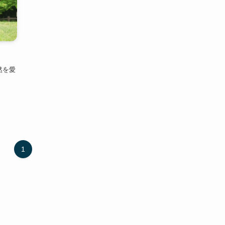
然を愛
1