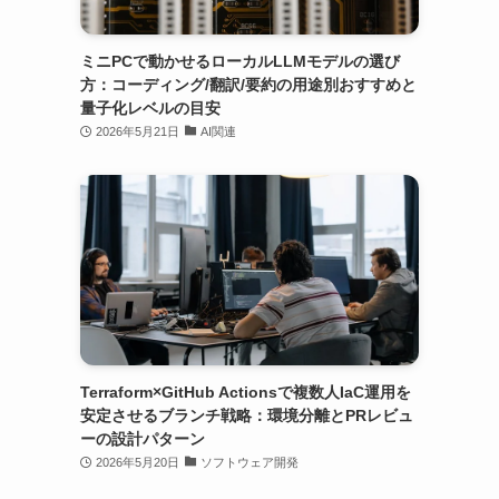
ミニPCで動かせるローカルLLMモデルの選び
方：コーディング/翻訳/要約の用途別おすすめと
量子化レベルの目安
2026年5月21日
AI関連
Terraform×GitHub Actionsで複数人IaC運用を
安定させるブランチ戦略：環境分離とPRレビュ
ーの設計パターン
2026年5月20日
ソフトウェア開発