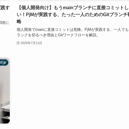
実践す
【個人開発向け】もうmainブランチに直接コミットし
い！PjMが実践する、たった一人のためのGitブランチ
略
を3倍に
個人開発でmainに直接コミットは危険。PjMが実践する、一人で
ランクを切るべき理由とGitワークフローを解説。
2025年7月11日
I関連