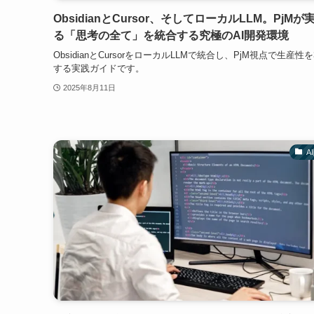
ObsidianとCursor、そしてローカルLLM。PjMが
る「思考の全て」を統合する究極のAI開発環境
ObsidianとCursorをローカルLLMで統合し、PjM視点で生産性
する実践ガイドです。
2025年8月11日
A