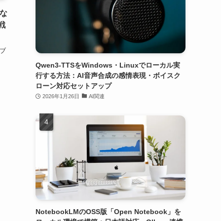
な
戦
もブ
Qwen3-TTSをWindows・Linuxでローカル実
行する方法：AI音声合成の感情表現・ボイスク
ローン対応セットアップ
2026年1月26日
AI関連
NotebookLMのOSS版「Open Notebook」を