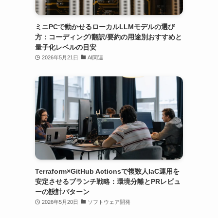
ミニPCで動かせるローカルLLMモデルの選び
方：コーディング/翻訳/要約の用途別おすすめと
量子化レベルの目安
2026年5月21日
AI関連
Terraform×GitHub Actionsで複数人IaC運用を
安定させるブランチ戦略：環境分離とPRレビュ
ーの設計パターン
2026年5月20日
ソフトウェア開発