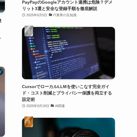
PayPayのGoogleアカウント連携は危険？デメ
リット3選と安全な登録手順を徹底解説
2025年6月5日
IT業界の豆知識
M
入
発
CursorでローカルLLMを使いこなす完全ガイ
ド・コスト削減とプライバシー保護を両立する
設定術
2025年9月19日
AI関連