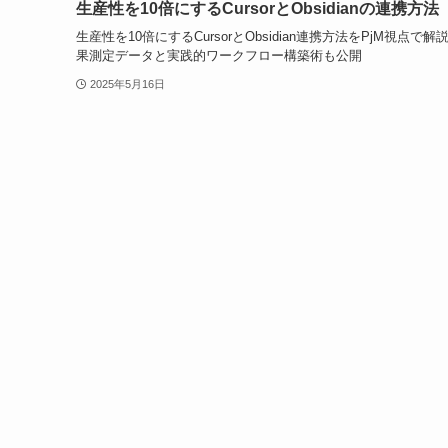
生産性を10倍にするCursorとObsidianの連携方法
生産性を10倍にするCursorとObsidian連携方法をPjM視点で解
果測定データと実践的ワークフロー構築術も公開
2025年5月16日