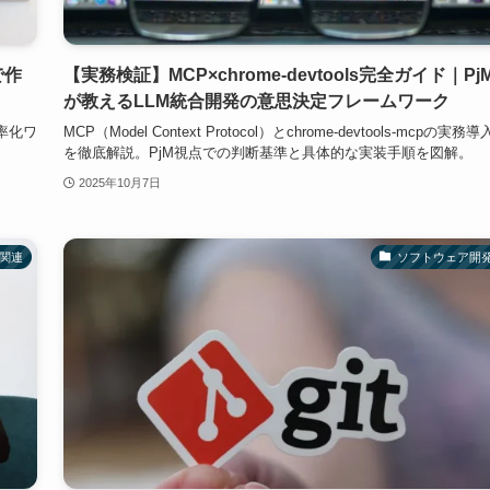
で作
【実務検証】MCP×chrome-devtools完全ガイド｜Pj
が教えるLLM統合開発の意思決定フレームワーク
率化ワ
MCP（Model Context Protocol）とchrome-devtools-mcpの実務導
を徹底解説。PjM視点での判断基準と具体的な実装手順を図解。
2025年10月7日
I関連
ソフトウェア開