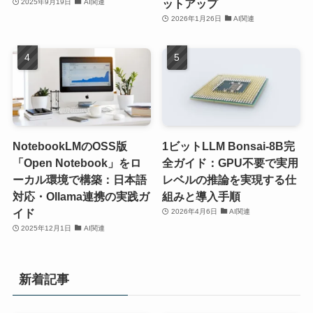
ットアップ
2025年9月19日
AI関連
2026年1月26日
AI関連
NotebookLMのOSS版
1ビットLLM Bonsai-8B完
「Open Notebook」をロ
全ガイド：GPU不要で実用
ーカル環境で構築：日本語
レベルの推論を実現する仕
対応・Ollama連携の実践ガ
組みと導入手順
イド
2026年4月6日
AI関連
2025年12月1日
AI関連
新着記事