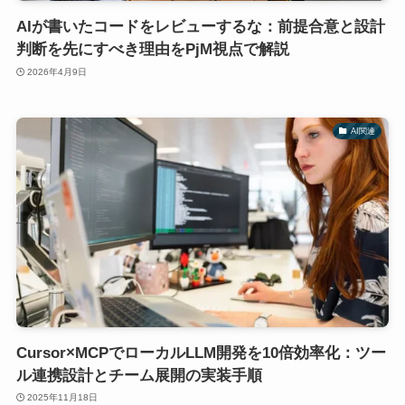
AIが書いたコードをレビューするな：前提合意と設計
判断を先にすべき理由をPjM視点で解説
2026年4月9日
AI関連
Cursor×MCPでローカルLLM開発を10倍効率化：ツー
ル連携設計とチーム展開の実装手順
2025年11月18日