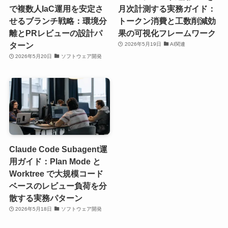
で複数人IaC運用を安定さ
月次計測する実務ガイド：
せるブランチ戦略：環境分
トークン消費と工数削減効
離とPRレビューの設計パ
果の可視化フレームワーク
ターン
2026年5月19日
AI関連
2026年5月20日
ソフトウェア開発
Claude Code Subagent運
用ガイド：Plan Mode と
Worktree で大規模コード
ベースのレビュー負荷を分
散する実務パターン
2026年5月18日
ソフトウェア開発