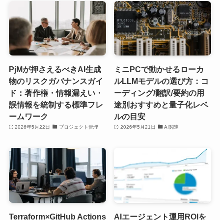
PjMが押さえるべきAI生成
ミニPCで動かせるローカ
物のリスクガバナンスガイ
ルLLMモデルの選び方：コ
ド：著作権・情報漏えい・
ーディング/翻訳/要約の用
誤情報を統制する標準フレ
途別おすすめと量子化レベ
ームワーク
ルの目安
2026年5月22日
プロジェクト管理
2026年5月21日
AI関連
Terraform×GitHub Actions
AIエージェント運用ROIを