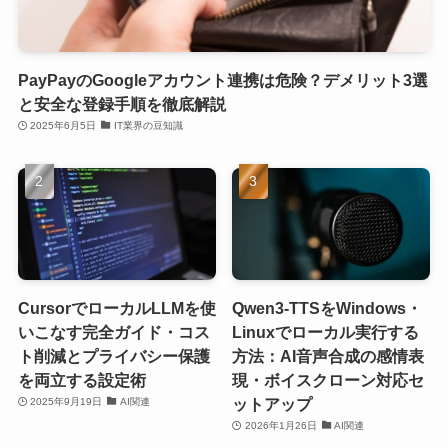
PayPayのGoogleアカウント連携は危険？デメリット3選
と安全な登録手順を徹底解説
2025年6月5日
IT業界の豆知識
CursorでローカルLLMを使
Qwen3-TTSをWindows・
いこなす完全ガイド・コス
Linuxでローカル実行する
ト削減とプライバシー保護
方法：AI音声合成の感情表
を両立する設定術
現・ボイスクローン対応セ
ットアップ
2025年9月19日
AI関連
2026年1月26日
AI関連