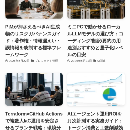
PjMが押さえるべきAI生成
ミニPCで動かせるローカ
物のリスクガバナンスガイ
ルLLMモデルの選び方：コ
ド：著作権・情報漏えい・
ーディング/翻訳/要約の用
誤情報を統制する標準フレ
途別おすすめと量子化レベ
ームワーク
ルの目安
2026年5月22日
プロジェクト管理
2026年5月21日
AI関連
Terraform×GitHub Actions
AIエージェント運用ROIを
で複数人IaC運用を安定さ
月次計測する実務ガイド：
せるブランチ戦略：環境分
トークン消費と工数削減効